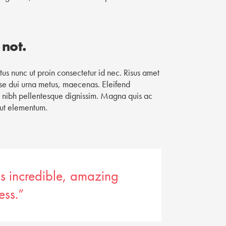
not.
ctus nunc ut proin consectetur id nec. Risus amet
disse dui urna metus, maecenas. Eleifend
 nibh pellentesque dignissim. Magna quis ac
s ut elementum.
as incredible, amazing
ess.”